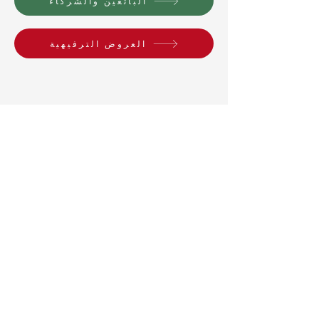
البائعين والشركاء
العروض الترفيهية
التذاكر
لا توجد أحداث في الوقت
الحالي