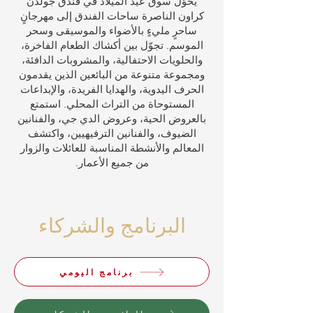
يُحوّل سوق عيد الميلاد في فندق جولدن
كراون الناصرة ساحات الفندق إلى مهرجانٍ
ساحرٍ مليءٍ بالأضواء والموسيقى وسحر
الموسم. تجوّل بين أكشاك الطعام الفاخرة،
والحلويات الاحتفالية، والمشروبات الدافئة،
ومجموعة متنوعة من البائعين الذين يقدمون
الحرف اليدوية، والهدايا الفريدة، والإبداعات
المستوحاة من التراث المحلي. استمتع
بالعروض الحية، وعروض الدي جي، والفنانين
الضيوف، والفنانين الترفيهيين، واكتشف
المعالم والأنشطة المناسبة للعائلات والزوار
من جميع الأعمار.
البرنامج والشركاء
برنامج اليومي